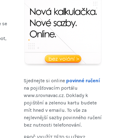
 se
ot,
Sjednejte si online
povinné ručení
na pojišťovacím portálu
www.srovnavac.cz. Doklady k
pojištění a zelenou kartu budete
mít hned v emailu. To vše za
nejlevnější sazby povinného ručení
bez nutnosti telefonování.
PROČ VYUŽÍT TÉTO SLUŽBY?