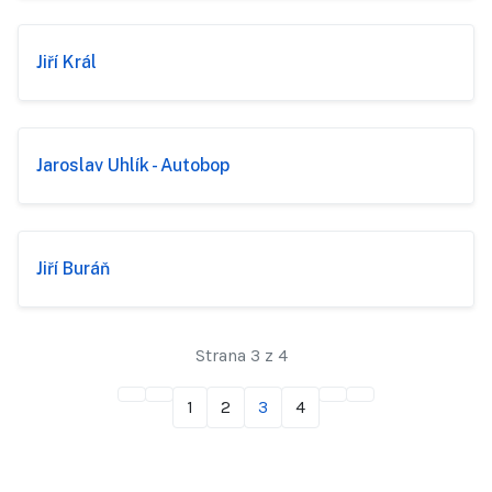
Jiří Král
Jaroslav Uhlík - Autobop
Jiří Buráň
Strana 3 z 4
1
2
3
4