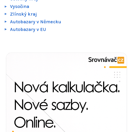
Vysočina
Zlínský kraj
Autobazary v Německu
Autobazary v EU