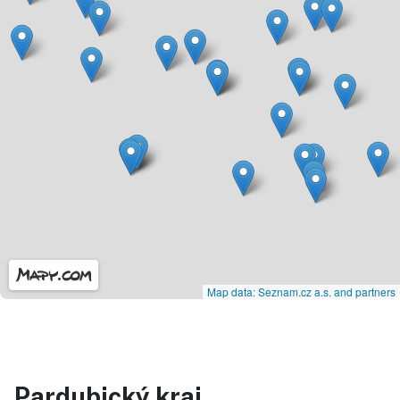
Map data: Seznam.cz a.s. and partners
Pardubický kraj