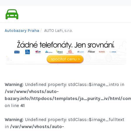
Autobazary Praha
AUTO LaFi, s.r.o.
Warning
: Undefined property: stdClass::$image_intro in
/var/www/vhosts/auto-
bazary.info/httpdocs/templates/ja_purity_iv/html/com
on line
41
Warning
: Undefined property: stdClass::$image_fulltext
in
/var/www/vhosts/auto-