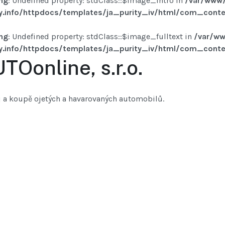
ng
: Undefined property: stdClass::$image_intro in
/var/www/
y.info/httpdocs/templates/ja_purity_iv/html/com_conten
ng
: Undefined property: stdClass::$image_fulltext in
/var/ww
y.info/httpdocs/templates/ja_purity_iv/html/com_conten
TOonline, s.r.o.
j a koupě ojetých a havarovaných automobilů.