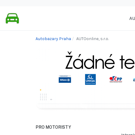
A
Autobazary Praha
AUTOonline, s.r.o.
PRO MOTORISTY