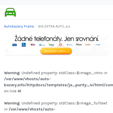
Autobazary Praha
BIG EXTRA AUTO, a.s.
Warning
: Undefined property: stdClass::$image_intro in
/var/www/vhosts/auto-
bazary.info/httpdocs/templates/ja_purity_iv/html/com
on line
41
Warning
: Undefined property: stdClass::$image_fulltext
in
/var/www/vhosts/auto-