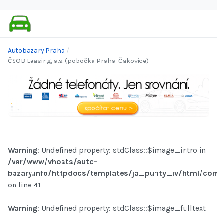
Autobazary Praha
ČSOB Leasing, a.s. (pobočka Praha-Čakovice)
Warning
: Undefined property: stdClass::$image_intro in
/var/www/vhosts/auto-
bazary.info/httpdocs/templates/ja_purity_iv/html/com
on line
41
Warning
: Undefined property: stdClass::$image_fulltext