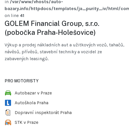
in
/var/www/vhosts/auto-
bazary.info/httpdocs/templates/ja_purity_iv/html/com
on line
41
GOLEM Financial Group, s.r.o.
(pobočka Praha-Holešovice)
Výkup a prodej nákladních aut a užitkových vozů, tahačů,
návěsů, přívěsů, stavební techniky a vozidel ze
zabavených leasingů.
PRO MOTORISTY
Autobazar v Praze
Autoškola Praha
Dopravní inspektorát Praha
STK v Praze