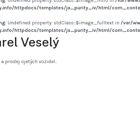
ng
: Undefined property: stdClass::$image_intro in
/var/www/
y.info/httpdocs/templates/ja_purity_iv/html/com_conten
ng
: Undefined property: stdClass::$image_fulltext in
/var/ww
y.info/httpdocs/templates/ja_purity_iv/html/com_conten
rel Veselý
a prodej ojetých vozidel.