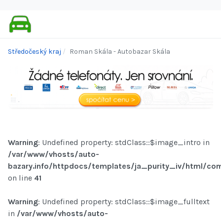
Středočeský kraj
Roman Skála - Autobazar Skála
Warning
: Undefined property: stdClass::$image_intro in
/var/www/vhosts/auto-
bazary.info/httpdocs/templates/ja_purity_iv/html/com
on line
41
Warning
: Undefined property: stdClass::$image_fulltext
in
/var/www/vhosts/auto-