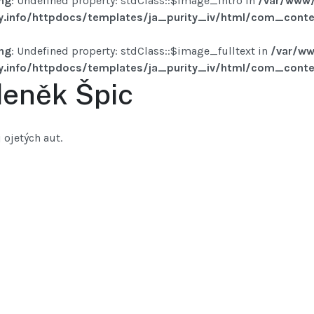
ng
: Undefined property: stdClass::$image_intro in
/var/www/
y.info/httpdocs/templates/ja_purity_iv/html/com_conten
ng
: Undefined property: stdClass::$image_fulltext in
/var/ww
y.info/httpdocs/templates/ja_purity_iv/html/com_conten
eněk Špic
 ojetých aut.