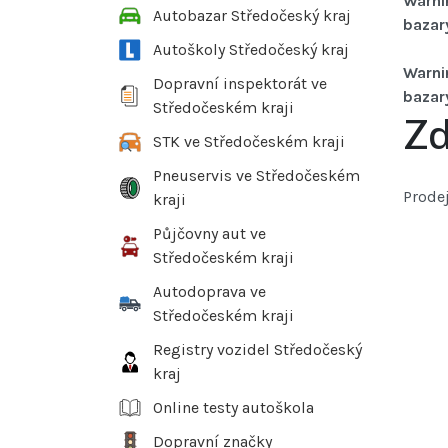
Warni
Autobazar Středočeský kraj
bazar
Autoškoly Středočeský kraj
Warni
Dopravní inspektorát ve
bazar
Středočeském kraji
Zd
STK ve Středočeském kraji
Pneuservis ve Středočeském
Prodej
kraji
Půjčovny aut ve
Středočeském kraji
Autodoprava ve
Středočeském kraji
Registry vozidel Středočeský
kraj
Online testy autoškola
Dopravní značky