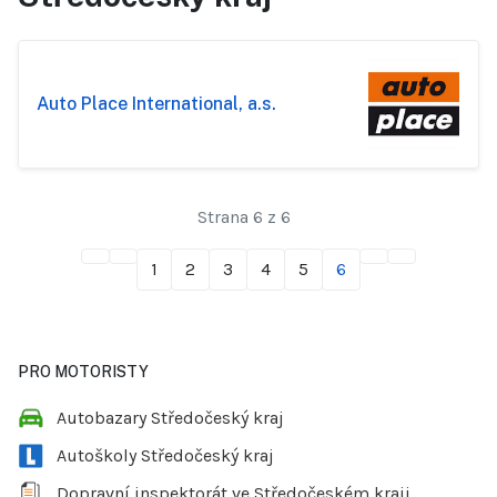
Auto Place International, a.s.
Strana 6 z 6
1
2
3
4
5
6
PRO MOTORISTY
Autobazary Středočeský kraj
Autoškoly Středočeský kraj
Dopravní inspektorát ve Středočeském kraji