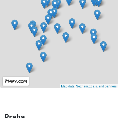
Map data: Seznam.cz a.s. and partners
Praha